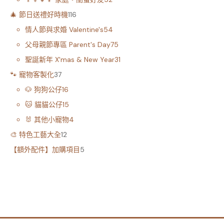
🎄 節日送禮好時機
116
情人節與求婚 Valentine's
54
父母親節專區 Parent's Day
75
聖誕新年 X'mas & New Year
31
🐾 寵物客製化
37
🐶 狗狗公仔
16
🐱 貓貓公仔
15
🐰 其他小寵物
4
🎨 特色工藝大全
12
【額外配件】加購項目
5