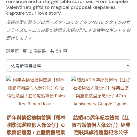
romance and unforgettable surprises. From bespoke
Valentine’s gifts to magical proposal keepsakes,
capture your love story.
永遠の愛を誓うプロポーズや、ロマンチックなバレンタインのサ
プライズに。二人の愛の物語を永遠の形にする特別なギフトをお
届けします。
顯示第 1 至 12 項結果，共 54 項
周年與情侶禮物首選【椰林
結婚40周年紀念禮物【紅
樹影海灘度假人像公仔】Q
寶石婚情侶人像公仔】經典
版情侶造型 / 立體度假場景
西裝與旗袍造型紀念公仔