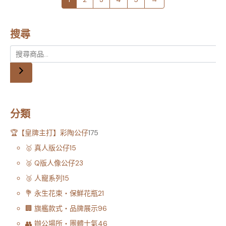
搜尋
分類
🏆【皇牌主打】彩陶公仔
175
🥇 真人版公仔
15
🥈 Q版人像公仔
23
🥉 人寵系列
15
💐 永生花束・保鮮花瓶
21
🏢 旗艦款式・品牌展示
96
👥 辦公場所・團體士氣
46