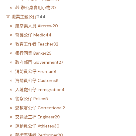
🎁 辦公桌實用小物
20
👔 職業主題公仔
244
航空業人員 Aircrew
20
醫護公仔 Medic
44
教育工作者 Teacher
32
銀行同業 Banker
29
政府部門 Government
27
消防員公仔 Fireman
9
海關員公仔 Customs
8
入境處公仔 Immigration
4
警察公仔 Police
5
懲教署公仔 Correctional
2
交通及工程 Engineer
29
運動員公仔 Athletes
30
藝術表演者 Performer
20