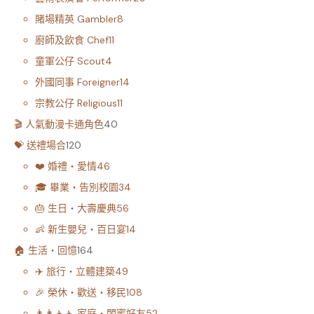
賭場精英 Gambler
8
廚師及飲食 Chef
11
童軍公仔 Scout
4
外國同事 Foreigner
14
宗教公仔 Religious
11
🎬 人氣動漫卡通角色
40
💝 送禮場合
120
❤️ 婚禮・愛情
46
🎓 畢業・告別校園
34
🎂 生日・大壽慶典
56
👶 新生嬰兒・百日宴
14
🏠 生活・回憶
164
✈️ 旅行・立體建築
49
🎉 榮休・歡送・移民
108
👨‍👩‍👧‍👦 家庭・閨蜜好友
52