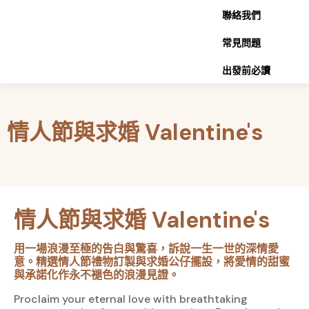
聯絡我們
常見問題
出發前必讀
分類:
情人節與求婚 Valentine's
情人節與求婚 Valentine's
用一場浪漫至極的告白與驚喜，訴說一生一世的深情愛
意。精選
情人節禮物訂製
與
求婚公仔擺設
，將愛情的甜蜜
與承諾化作永不褪色的浪漫見證。
Proclaim your eternal love with breathtaking