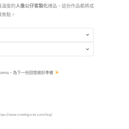
具溫度的
人像公仔客製化
禮品，這份作品都將成
馨焦點。
Points，為下一份回憶做好準備
www.crewfigures.com/faq/