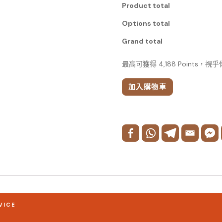
Product total
Options total
Grand total
最高可獲得 4,188 Points，
加入購物車
VICE