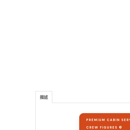
描述
PREMIUM CABIN SER
CREW FIGURES ©