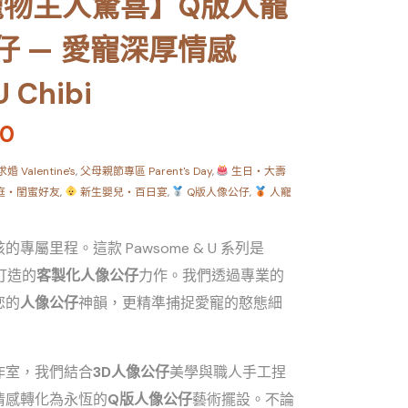
寵物主人驚喜】Q版人寵
 — 愛寵深厚情感
 Chibi
.0
 Valentine's
,
父母親節專區 Parent's Day
,
生日・大壽
庭・閨蜜好友
,
新生嬰兒・百日宴
,
Q版人像公仔
,
人寵
屬里程。這款 Pawsome & U 系列是
人打造的
客製化人像公仔
力作。我們透過專業的
您的
人像公仔
神韻，更精準捕捉愛寵的憨態細
作室，我們結合
3D人像公仔
美學與職人手工捏
情感轉化為永恆的
Q版人像公仔
藝術擺設。不論