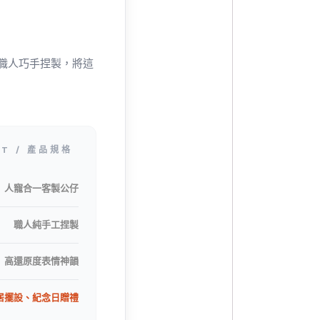
過職人巧手捏製，將這
ST / 產品規格
人寵合一客製公仔
職人純手工捏製
高還原度表情神韻
居擺設、紀念日贈禮