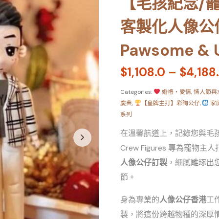
【毛孩紀念/
客製化人像公仔
Pawsome & U
$
1,108.0
–
$
4,188
Categories:
婚禮・愛情
,
情人節與求婚
慶典
,
【皇牌主打】彩陶公仔
,
家
系列
在溫馨航道上，記錄您與毛孩的專
Crew Figures 專為寵物主
人像公仔訂製
，細膩雕琢出
節。
身為專業的
人像公仔香港
工
製，將這份跨越物種的深厚