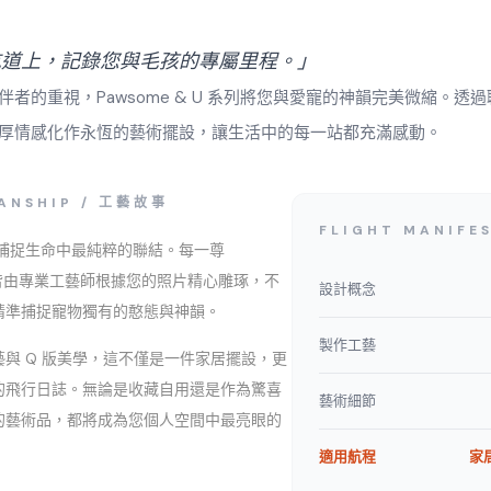
航道上，記錄您與毛孩的專屬里程。」
伴者的重視，Pawsome & U 系列將您與愛寵的神韻完美微縮。透
厚情感化作永恆的藝術擺設，讓生活中的每一站都充滿感動。
ANSHIP / 工藝故事
FLIGHT MANIFE
 致力於捕捉生命中最純粹的聯結。每一尊
 作品皆由專業工藝師根據您的照片精心雕琢，不
設計概念
精準捕捉寵物獨有的憨態與神韻。
製作工藝
與 Q 版美學，這不僅是一件家居擺設，更
的飛行日誌。無論是收藏自用還是作為驚喜
藝術細節
的藝術品，都將成為您個人空間中最亮眼的
適用航程
家