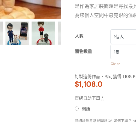
是作為家居裝飾還是尋找最
為您個人空間中最亮眼的溫
人數
寵物數量
Clear
訂製這份作品，即可獲得 1,108 
$
1,108.0
官網自助下單
*
開始
詳細請參考常見問題Q6 如何下單？ https://