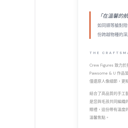
「在溫馨的
如同頭等艙對陪
份跨越物種的深
THE CRAFTSM
Crew Figures
Pawsome & U
僅還原人像細節，更
結合了高品質的手工藝
是您與毛孩共同編織
贈禮，這份帶有溫度
溫馨焦點。