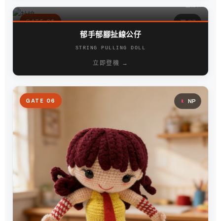
● ON TIME
✈︎ 登機中
GATE 05
CZ
郁手郁腳扯線公仔
STRING PULLING DOLL
立即登機 →
GATE 06
NP