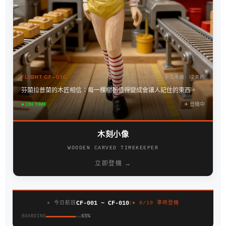
FLIGHT CF-010
手工木雕 · 12天起
芬蘭拉普蘭的木匠相信：每一棵樹都值得變成會讓人記住的東西。
● ON TIME
✈︎ 登機中
木刻小像
WOODEN CARVED TIMEKEEPER
立即登機 →
CF-001 ~ CF-010
✈︎ 今日航班
|
● 8/10 準時登機
65%
BOARDING