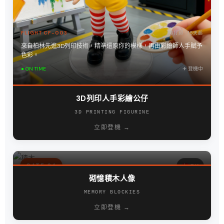
FLIGHT CF-003
3D打印 · 15天起
來自柏林先進3D列印技術，精準還原你的模樣，再由彩繪師人手賦予
色彩。
● ON TIME
✈︎ 登機中
3D列印人手彩繪公仔
3D PRINTING FIGURINE
FLIGHT CF-004
大版積木 · 5天起
立即登機 →
積木的故鄉在丹麥比隆。人像積木拼插公仔，親手拼砌自己的模樣。
● ON TIME
✈︎ 登機中
GATE 04
DK
砌憶積木人像
MEMORY BLOCKIES
FLIGHT CF-005
相紙拉線 · 6天起
布拉格老城廣場的木偶劇已經上演了四百年。拉一下線，回憶就動起
立即登機 →
來。