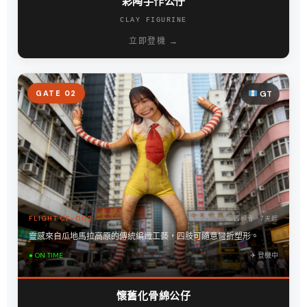
彩陶手作公仔
CLAY FIGURINE
立即登機 →
GATE 02
GT
FLIGHT CF-002
懷舊棉骨 · 7天起
靈感來自瓜地馬拉高原的傳統編織工藝，四肢可隨意彎折塑形。
● ON TIME
✈︎ 登機中
懷舊化骨綿公仔