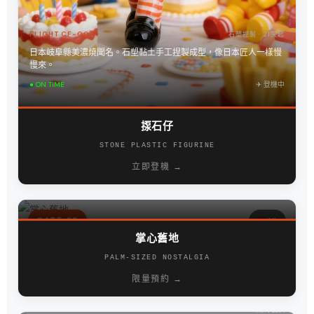
FLIGHT CF-007
石塑捏製 · 21天起
日本岐阜縣美濃燒聞名。石塑黏土手工捏製成型，像日本匠人一樣慢
慢來。
● ON TIME
✈︎ 登機中
揼石仔
STONE PLASTIC FIGURINE
FLIGHT CF-008
微縮場景 · 30天起
立即登機 →
微縮場景人物公仔、樓宇建築還原，支持1:32/1:64等比縮放。
● RESCHEDULE
✈︎ 限量預約
GATE 08
NL
掌心舊地
PALM-SIZED NOSTALGIA
FLIGHT CF-009
扭扭紋棒 · 30天起
清邁山區市集的孩子們撿起藤條樹枝，扭一扭就變成玩偶。簡單快
限量預約 →
樂。
● CANCELLED
✈︎ 期待復航