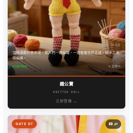
FLIGHT CF-006
鉤針編織 · 21天起
加德滿都的巷弄裡，女人們一邊編織，一邊看著世界走過。純手工毛
線編織。
● ON TIME
✈︎ 登機中
織公寶
KNITTED DOLL
立即登機 →
GATE 07
JP