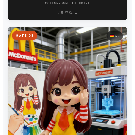
COTTON-BONE FIGURINE
立即登機 →
GATE 03
DE