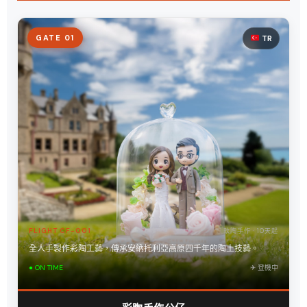
GATE 01
TR
FLIGHT CF-001
軟陶手作 · 10天起
全人手製作彩陶工藝，傳承安納托利亞高原四千年的陶土技藝。
● ON TIME
✈︎ 登機中