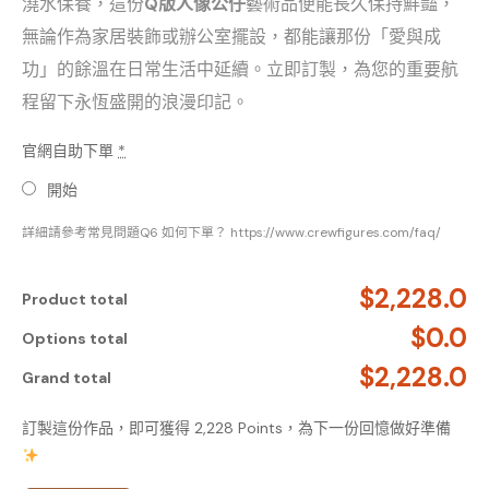
澆水保養，這份
Q版人像公仔
藝術品便能長久保持鮮豔，
無論作為家居裝飾或辦公室擺設，都能讓那份「愛與成
功」的餘溫在日常生活中延續。立即訂製，為您的重要航
程留下永恆盛開的浪漫印記。
官網自助下單
*
開始
詳細請參考常見問題Q6 如何下單？ https://www.crewfigures.com/faq/
$2,228.0
Product total
$0.0
Options total
$2,228.0
Grand total
訂製這份作品，即可獲得 2,228 Points，為下一份回憶做好準備