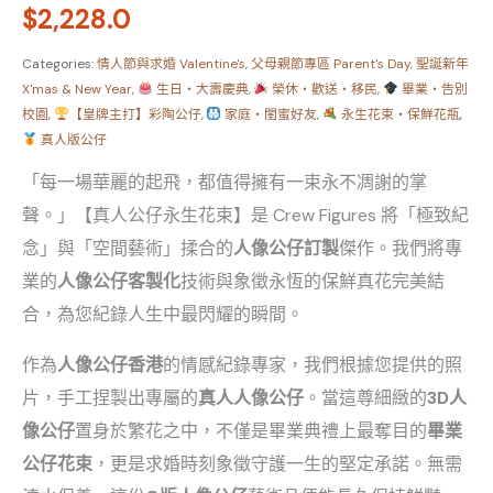
$
2,228.0
Categories:
情人節與求婚 Valentine's
,
父母親節專區 Parent's Day
,
聖誕新年
X'mas & New Year
,
生日・大壽慶典
,
榮休・歡送・移民
,
畢業・告別
校園
,
【皇牌主打】彩陶公仔
,
家庭・閨蜜好友
,
永生花束・保鮮花瓶
,
真人版公仔
「每一場華麗的起飛，都值得擁有一束永不凋謝的掌
聲。」【真人公仔永生花束】是 Crew Figures 將「極致紀
念」與「空間藝術」揉合的
人像公仔訂製
傑作。我們將專
業的
人像公仔客製化
技術與象徵永恆的保鮮真花完美結
合，為您紀錄人生中最閃耀的瞬間。
作為
人像公仔香港
的情感紀錄專家，我們根據您提供的照
片，手工捏製出專屬的
真人人像公仔
。當這尊細緻的
3D人
像公仔
置身於繁花之中，不僅是畢業典禮上最奪目的
畢業
公仔花束
，更是求婚時刻象徵守護一生的堅定承諾。無需