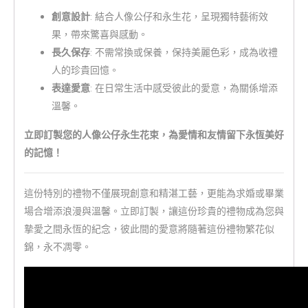
創意設計
: 結合人像公仔和永生花，呈現獨特藝術效
果，帶來驚喜與感動。
長久保存
: 不需常換或保養，保持美麗色彩，成為收禮
人的珍貴回憶。
表達愛意
: 在日常生活中感受彼此的愛意，為關係增添
溫馨。
立即訂製您的人像公仔永生花束，為愛情和友情留下永恆美好
的記憶！
這份特別的禮物不僅展現創意和精湛工藝，更能為求婚或畢業
場合增添浪漫與溫馨。立即訂製，讓這份珍貴的禮物成為您與
摯愛之間永恆的紀念，彼此間的愛意將隨著這份禮物繁花似
錦，永不凋零。