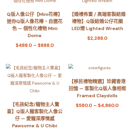
Q版人像公仔【Mini花樽】
【婚禮佈置 / 高端客製結婚
迷你Q版人像花樽、自選花
禮物】Q版結婚公仔花圈
色 — 個性化禮物 Mini
LED燈 Lighted Wreath
Dome
$
2,288.0
$
488.0
–
$
888.0
【移民禮物精選】珍藏香港
回憶 — 客製化Q版人像相框
Framed Claydolls
【毛孩紀念/寵物主人驚
$
580.0
–
$
4,860.0
喜】Q版人寵客製化人像公
仔 — 愛寵深厚情感
Pawsome & U Chibi