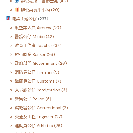
辦公場所・團體士氣
46
辦公桌實用小物
20
職業主題公仔
237
航空業人員 Aircrew
20
醫護公仔 Medic
42
教育工作者 Teacher
32
銀行同業 Banker
26
政府部門 Government
26
消防員公仔 Fireman
9
海關員公仔 Customs
7
入境處公仔 Immigration
3
警察公仔 Police
5
懲教署公仔 Correctional
2
交通及工程 Engineer
27
運動員公仔 Athletes
28