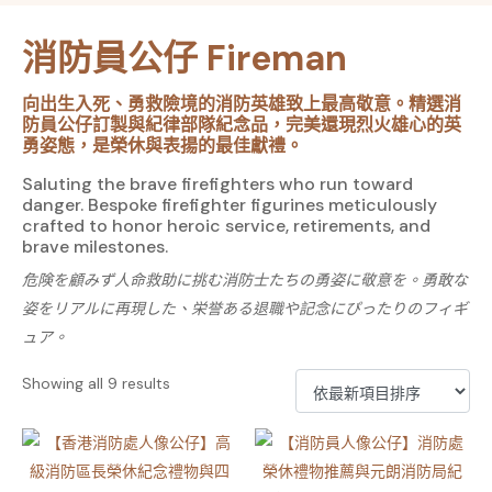
消防員公仔 Fireman
向出生入死、勇救險境的消防英雄致上最高敬意。精選
消
防員公仔訂製
與紀律部隊紀念品，完美還現烈火雄心的英
勇姿態，是榮休與表揚的最佳獻禮。
Saluting the brave firefighters who run toward
danger. Bespoke firefighter figurines meticulously
crafted to honor heroic service, retirements, and
brave milestones.
危険を顧みず人命救助に挑む消防士たちの勇姿に敬意を。勇敢な
姿をリアルに再現した、栄誉ある退職や記念にぴったりのフィギ
ュア。
Showing all 9 results