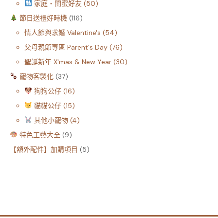
家庭・閨蜜好友
50
節日送禮好時機
116
情人節與求婚 Valentine's
54
父母親節專區 Parent's Day
76
聖誕新年 X'mas & New Year
30
寵物客製化
37
狗狗公仔
16
貓貓公仔
15
其他小寵物
4
特色工藝大全
9
【額外配件】加購項目
5