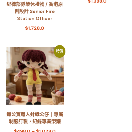
$
1,388.0
紀律部隊榮休禮物 / 香港原
創設計 Senior Fire
Station Officer
$
1,728.0
特價
織公寶職人針織公仔｜專屬
制服訂製，紀錄專業榮耀
$
498.0
–
$
1,028.0