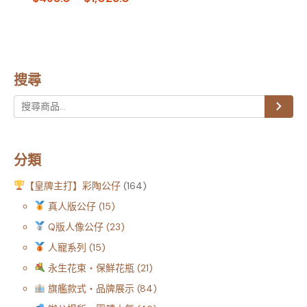
搜尋
分類
【皇牌主打】彩陶公仔
164
真人版公仔
15
Q版人像公仔
23
人寵系列
15
永生花束・保鮮花瓶
21
旗艦款式・品牌展示
84