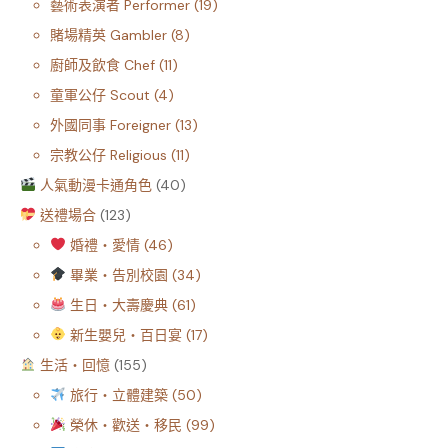
藝術表演者 Performer
19
賭場精英 Gambler
8
廚師及飲食 Chef
11
童軍公仔 Scout
4
外國同事 Foreigner
13
宗教公仔 Religious
11
人氣動漫卡通角色
40
送禮場合
123
婚禮・愛情
46
畢業・告別校園
34
生日・大壽慶典
61
新生嬰兒・百日宴
17
生活・回憶
155
旅行・立體建築
50
榮休・歡送・移民
99