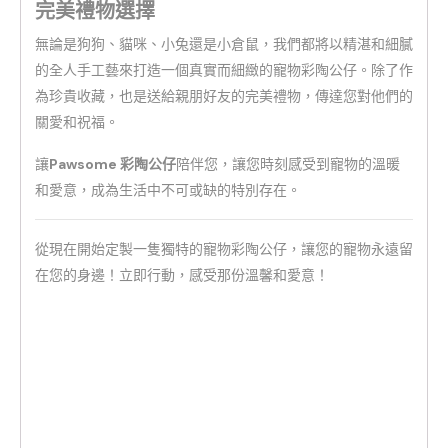
完美禮物選擇
無論是狗狗、貓咪、小兔還是小倉鼠，我們都將以精湛和細膩
的全人手工藝來打造一個真實而細緻的寵物彩陶公仔。除了作
為珍貴收藏，也是送給親朋好友的完美禮物，傳達您對他們的
關愛和祝福。
讓
Pawsome 彩陶公仔
陪伴您，讓您時刻感受到寵物的溫暖
和愛意，成為生活中不可或缺的特別存在。
從現在開始定製一隻獨特的寵物彩陶公仔，讓您的寵物永遠留
在您的身邊！立即行動，感受那份溫馨和愛意！