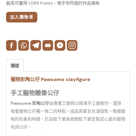
最高可獲得 1,088 Points，視乎你所選的作品規格
加入購物車
描述
寵物彩陶公仔 Pawsome clayfigure
手工寵物雕像公仔
Pawsome 彩陶公仔
由專業工藝師以精湛手工藝製作，還原
每隻寵物公仔獨一無二的特點，成品真實且充滿個性。根據寵
物的形象和特徵，於自助下單系統輕鬆下單定製您心愛的寵物
毛孩公仔。