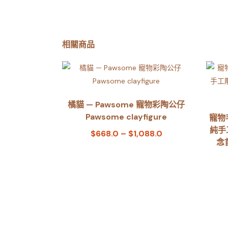
相關商品
橘貓 — Pawsome 寵物彩陶公仔
Pawsome clayfigure
寵物
純手
$
668.0
–
$
1,088.0
念首