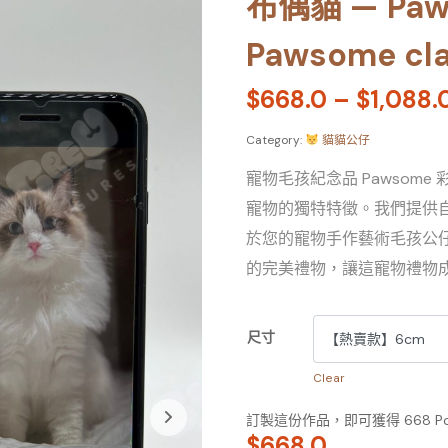
布偶貓 — Pa
Pawsome cla
$
668.0
–
$
1,088.
Category:
貓貓公仔
寵物毛孩紀念品 Pawsom
寵物的獨特特徵。我們提供
於您的寵物手作藝術毛孩公
的完美禮物，讓這寵物禮物
尺寸
Clear
訂製這份作品，即可獲得 668 P
$
668.0