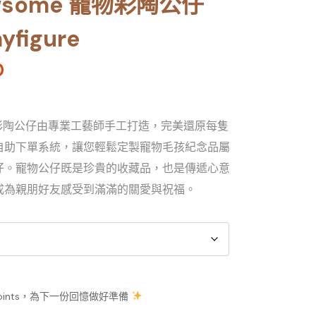
wsome 寵物彩陶公仔
yfigure
0
e 彩陶公仔由專業工藝師手工打造，完美還原每隻
自助下單系統，讓您輕鬆定製寵物毛孩紀念品屬
仔。寵物公仔既是珍貴的收藏品，也是傳遞心意
成為親朋好友感受到滿滿的關愛與祝福。
oints，為下一份回憶做好準備