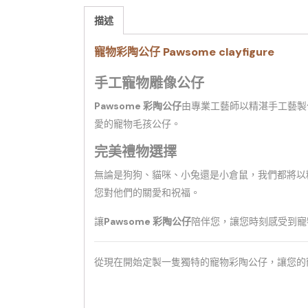
描述
寵物彩陶公仔 Pawsome clayfigure
手工寵物雕像公仔
Pawsome 彩陶公仔
由專業工藝師以精湛手工藝製
愛的寵物毛孩公仔。
完美禮物選擇
無論是狗狗、貓咪、小兔還是小倉鼠，我們都將以
您對他們的關愛和祝福。
讓
Pawsome 彩陶公仔
陪伴您，讓您時刻感受到寵
從現在開始定製一隻獨特的寵物彩陶公仔，讓您的