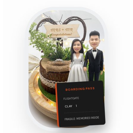
BOARDING PASS
GATE
FLIGHT
1
CLAY
FRAGILE: MEMORIES INSIDE