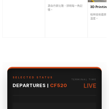
源自丹麥比隆，拼砌每一角記
3D Printin
憶。
柏林技術還原，
溫度。
SELECTED STATUS
TERMINAL TIME
LIVE
DEPARTURES |
CF520