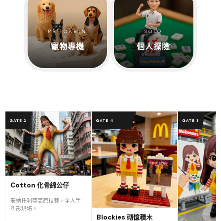
PET CABIN
SOLO
寵物專機
個人探險
GATE 2
GATE 4
FAST
GATE 3
Cotton 化骨綿公仔
安納托利亞高原技藝，全人手
塑形烘培。
Blockies 砌憶積木