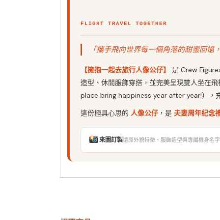
FLIGHT TRAVEL TOGETHER
「攜手飛向世界每一個角落的甜蜜回憶
【擁抱一起去旅行人像公仔】
是 Crew F
造型、休閒服飾穿搭，並完美呈現雙人坐在飛機機身
place bring happiness year after ye
這份極具心思的
人像公仔
，是
夫妻周年紀念
來圖訂製
還原外貌特徵、服飾造型與專屬機身名字