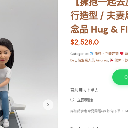
【擁抱一起去
行造型 / 夫
念品 Hug & F
$
2,528.0
Categories:
旅行・立體建築
,
婚
Day
,
航空業人員 Aircrew
,
榮休・歡
C
官網自助下單
*
立即開始
詳細請參考常見問題Q6 如何下單？ https://