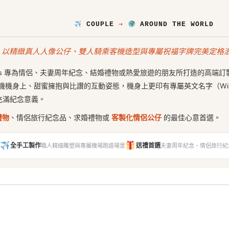
COUPLE
⇢
AROUND THE WORLD
，以精緻真人人像公仔、雙人騎乘客機造型與專屬祝福字牌完美定格
igures 專為情侶、夫妻周年紀念、結婚禮物或熱愛旅遊的朋友所打造的
上、甜蜜擁抱與比讚的互動姿態，機身上更印有專屬英文名字（William &
ar!），充滿紀念意義。
禮物
、情侶旅行紀念品、求婚禮物或
客製化情侶公仔
的最佳心意首選。
全手工製作
送禮首選
職人精細雕塑與專屬機場跑道場景
夫妻周年紀念・情侶旅行紀