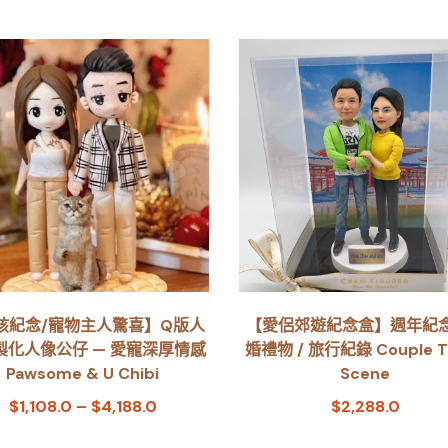
孩紀念/寵物主人驚喜】Q版人
【愛侶郊遊紀念盒】週年紀念 
製化人像公仔 — 愛寵深厚情感
婚禮物 / 旅行紀錄 Couple Tr
Pawsome & U Chibi
Scene
$
1,108.0
–
$
4,188.0
$
2,288.0