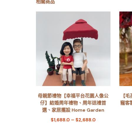
相關商品
母親節禮物【幸福平台花園人像公
【毛
仔】結婚周年禮物、周年送禮首
寵客
選、家居擺設 Home Garden
$
1,688.0
–
$
2,688.0