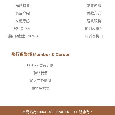
品牌故事​
購買須知
商店介紹
付款方式
媒體專訪
送貨服務
飛行部落格
價目表總覽
機組遊戲室 (NEW!)
材質登機口
飛行俱樂部 Member & Career
Dollies 會員計劃
聯絡我們
加入工作團隊
模特兒招募
本網站為 LIBRA 90S TRADING CO. 所擁有。