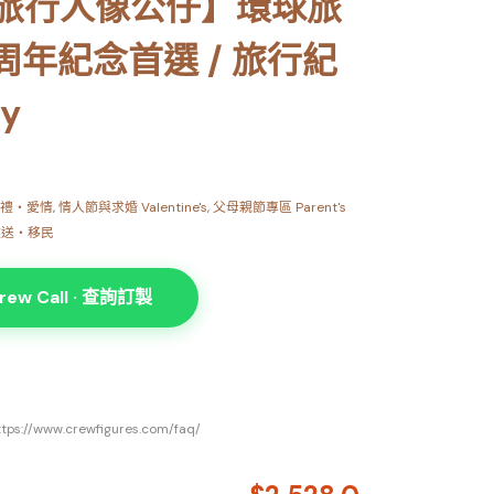
旅行人像公仔】環球旅
妻周年紀念首選 / 旅行紀
ly
禮・愛情
,
情人節與求婚 Valentine's
,
父母親節專區 Parent's
送・移民
rew Call · 查詢訂製
www.crewfigures.com/faq/