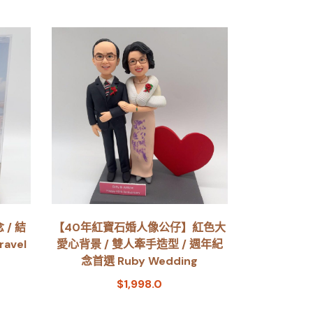
/ 結
【40年紅寶石婚人像公仔】紅色大
avel
愛心背景 / 雙人牽手造型 / 週年紀
念首選 Ruby Wedding
$
1,998.0