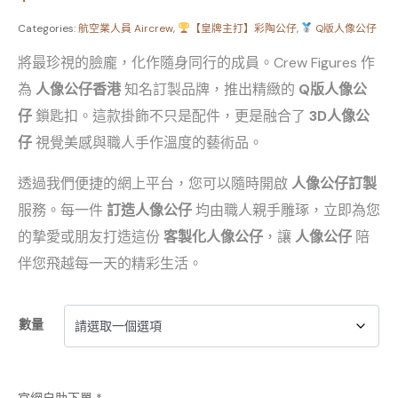
Categories:
航空業人員 Aircrew
,
【皇牌主打】彩陶公仔
,
Q版人像公仔
將最珍視的臉龐，化作隨身同行的成員。Crew Figures 作
為
人像公仔香港
知名訂製品牌，推出精緻的
Q版人像公
仔
鎖匙扣。這款掛飾不只是配件，更是融合了
3D人像公
仔
視覺美感與職人手作溫度的藝術品。
透過我們便捷的網上平台，您可以隨時開啟
人像公仔訂製
服務。每一件
訂造人像公仔
均由職人親手雕琢，立即為您
的摯愛或朋友打造這份
客製化人像公仔
，讓
人像公仔
陪
伴您飛越每一天的精彩生活。
數量