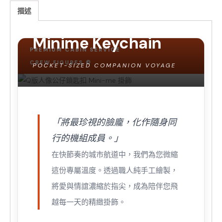
描述
Q版人像鎖匙扣
Minime Keychain
PREMIUM CABIN SERVICE
CREW FIGURES ©
POCKET-SIZED COMPANION VOYAGE
「將最珍視的臉龐，化作隨身同
行的機組成員。」
在快節奏的城市航道中，我們為您微縮
這份專屬溫度。透過職人純手工繪製，
將愛與情誼濃縮於指尖，成為陪伴您飛
越每一天的精緻掛飾。