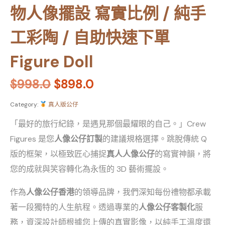
物人像擺設 寫實比例 / 純手
工彩陶 / 自助快速下單
Figure Doll
$
998.0
$
898.0
Category:
真人版公仔
「最好的旅行紀錄，是遇見那個最耀眼的自己。」Crew
Figures 是您
人像公仔訂製
的建議規格選擇。跳脫傳統 Q
版的框架，以極致匠心捕捉
真人人像公仔
的寫實神韻，將
您的成就與笑容轉化為永恆的 3D 藝術擺設。
作為
人像公仔香港
的領導品牌，我們深知每份禮物都承載
著一段獨特的人生航程。透過專業的
人像公仔客製化
服
務，資深設計師根據您上傳的真實影像，以純手工溫度還