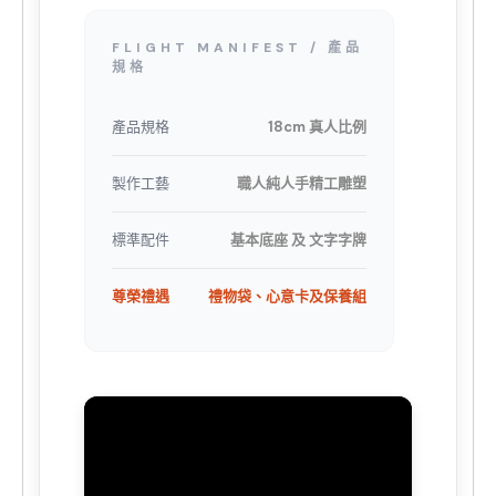
FLIGHT MANIFEST / 產品
規格
產品規格
18cm 真人比例
製作工藝
職人純人手精工雕塑
標準配件
基本底座 及 文字字牌
尊榮禮遇
禮物袋、心意卡及保養組