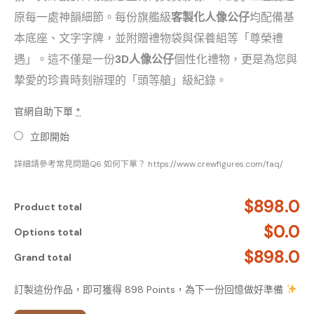
原每一處神韻細節。每份旗艦級
客製化人像公仔
均配備基
本底座、文字字牌，並附贈禮物袋與保養組等「尊榮禮
遇」。這不僅是一份
3D人像公仔
個性化禮物，更是為您與
摯愛的珍貴時刻辦理的「頭等艙」級紀錄。
官網自助下單
*
立即開始
詳細請參考常見問題Q6 如何下單？ https://www.crewfigures.com/faq/
$898.0
Product total
$0.0
Options total
$898.0
Grand total
訂製這份作品，即可獲得 898 Points，為下一份回憶做好準備