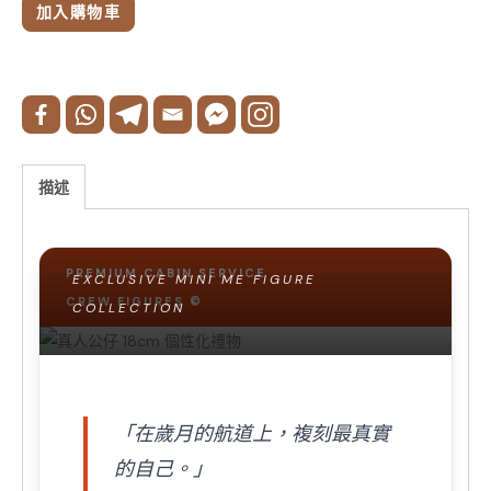
加入購物車
真人公仔 18cm 個性化
描述
禮物
PREMIUM CABIN SERVICE
EXCLUSIVE MINI ME FIGURE
CREW FIGURES ©
COLLECTION
「在歲月的航道上，複刻最真實
的自己。」