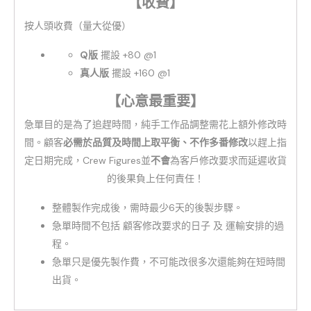
【收費】
按人頭收費（量大從優）
Q版
擺設 +80 @1
真人版
擺設 +160 @1
【心意最重要】
急單目的是為了追趕時間，純手工作品調整需花上額外修改時
間。顧客
必需於品質及時間上取平衡、
不作多番修改
以趕上指
定日期完成，Crew Figures並
不會
為客戶修改要求而延遲收貨
的後果負上任何責任！
整體製作完成後，需時最少6天的後製步驟。
急單時間不包括 顧客修改要求的日子 及 運輸安排的過
程。
急單只是優先製作費，不可能改很多次還能夠在短時間
出貨。