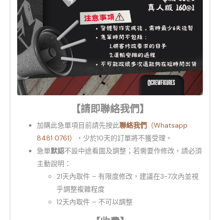
【請即聯絡我們】
加購此急單項目前請先按此
聯絡我們
（Whatsapp
8481 0761）
，少於10天的訂單將不獲受理。
急單
默認
不設中途看圖及調整；若需要作修改，請必須
主動說明：
21天內取件 – 有限度修改，建議在3-7次內並視
乎調整複雜程度
12天內取件 – 不可以調整