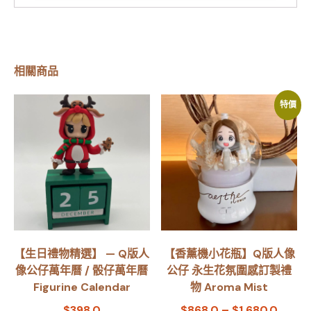
相關商品
特價
【生日禮物精選】 — Q版人
【香薰機小花瓶】Q版人像
像公仔萬年曆 / 骰仔萬年曆
公仔 永生花氛圍感訂製禮
Figurine Calendar
物 Aroma Mist
$
398.0
$
868.0
–
$
1,680.0