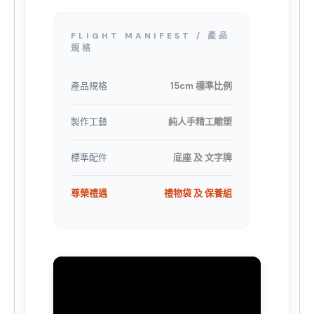
FLIGHT MANIFEST / 產品
規格
產品規格
15cm 標準比例
製作工藝
純人手精工雕塑
標準配件
底座 及 文字牌
尊榮禮遇
禮物袋 及 保養組