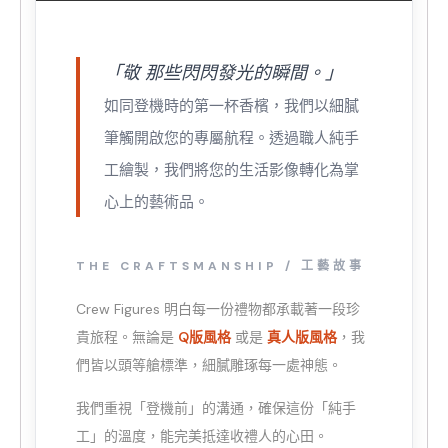
「敬 那些閃閃發光的瞬間。」
如同登機時的第一杯香檳，我們以細膩
筆觸開啟您的專屬航程。透過職人純手
工繪製，我們將您的生活影像轉化為掌
心上的藝術品。
THE CRAFTSMANSHIP / 工藝故事
Crew Figures 明白每一份禮物都承載著一段珍
貴旅程。無論是
Q版風格
或是
真人版風格
，我
們皆以頭等艙標準，細膩雕琢每一處神態。
我們重視「登機前」的溝通，確保這份「純手
工」的溫度，能完美抵達收禮人的心田。