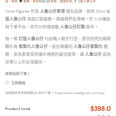
送・移民
,
畢業・告別校園
,
家庭・閨蜜好友
,
Q版人像公仔
Crew Figures 作為
人像公仔香港
領先品牌，提供 15cm
Q
版人像公仔
深度訂製服務。透過我們全港唯一的 5 分鐘自
助下單平台，您可以快速啟動
人像公仔訂製
程序。
每一尊
訂造人像公仔
均由職人親手打造，將您的閃光瞬間
轉化為
客製化人像公仔
。這份專屬的
人像公仔客製化
體
驗，是為摯愛提供優先禮遇的最佳選擇，讓
人像公仔
成為
您掌心上的永恆藝術。
官網自助下單
*
立即開始
詳細請參考常見問題Q6 如何下單？ https://www.crewfigures.com/faq/
$398.0
Product total