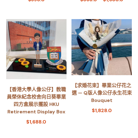
【求婚花束】畢業公仔花之
【香港大學人像公仔】教職
選 — Q版人像公仔永生花束
員榮休紀念校舍向日葵畢業
Bouquet
四方盒展示擺設 HKU
$
1,828.0
Retirement Display Box
$
1,688.0