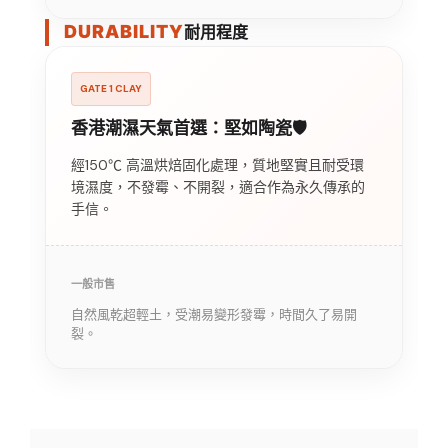
DURABILITY
耐用程度
GATE 1 CLAY
香港潮濕天氣首選：堅如陶瓷🛡 ️
經150℃ 高溫烘焙固化處理，質地堅實且耐受環
境濕度，不發霉、不開裂，適合作為永久傳承的
手信。
一般市售
自然風乾超輕土，受潮易變形發霉，時間久了易開
裂。