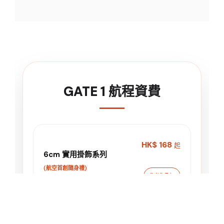
GATE 1 航程資費
HK$ 168
起
6cm 實用掛飾系列
(航空首創隨身禮)
參考作品 〉
HK$ 498
起
15cm 精緻桌上擺設