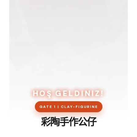
HOŞ GELDINIZ!
GATE 1 | CLAY-FIGURINE
彩陶手作公仔