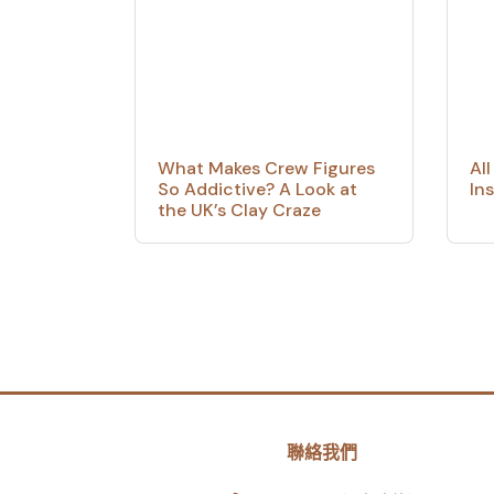
What Makes Crew Figures
Al
So Addictive? A Look at
In
the UK’s Clay Craze
聯絡我們