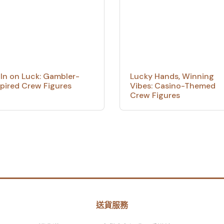
l In on Luck: Gambler-
Lucky Hands, Winning
spired Crew Figures
Vibes: Casino-Themed
Crew Figures
送貨服務