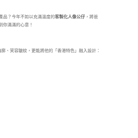
產品？今年不如以充滿溫度的
客製化人像公仔
，將爸
你滿滿的心意！​
輪廓、笑容皺紋，更能將他的「香港特色」融入設計：​