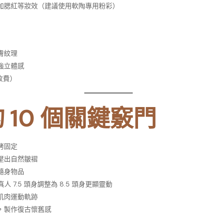
加腮紅等妝效（建議使用軟陶專用粉彩）
膚紋理
強立體感
收費）
10 個關鍵竅門
烤固定
壓出自然皺褶
隨身物品
人 7.5 頭身調整為 8.5 頭身更顯靈動
肌肉運動軌跡
，製作復古懷舊感