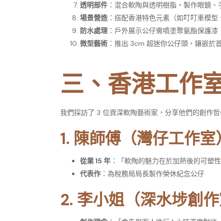
透明部件
：混合軟陶與透明樹脂，製作眼鏡、
場景營造
：搭配香港特色元素（如叮叮車模型
防水處理
：戶外展示公仔需噴塗聚氨酯保護漆
微型藝術
：推出 3cm 超迷你公仔頭，鑲嵌於
三、香港工作
我們採訪了 3 位資深軟陶藝術家，分享他們的創作哲
1.
陳師傅（灣仔工作室
從業 15 年
：「軟陶的魅力在於加熱後的可塑性
代表作
：為稅務局局長製作榮休紀念公仔
2.
李小姐（深水埗創作