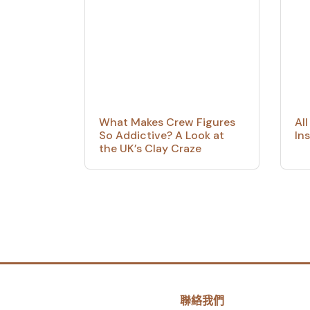
What Makes Crew Figures
Al
So Addictive? A Look at
In
the UK’s Clay Craze
聯絡我們