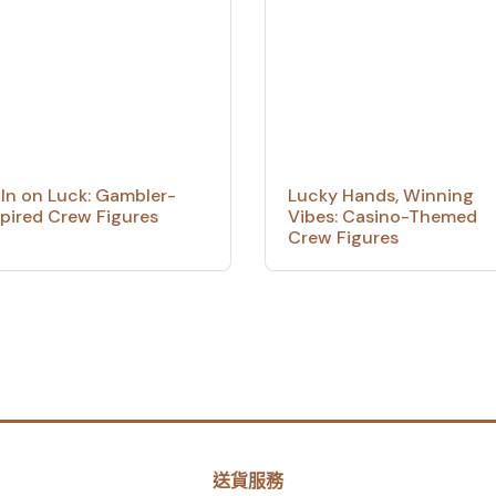
l In on Luck: Gambler-
Lucky Hands, Winning
spired Crew Figures
Vibes: Casino-Themed
Crew Figures
送貨服務