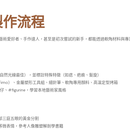
製作流程
藝術愛好者、手作達人，甚至是初次嘗試的新手，都能透過軟陶材料與專
室內自然光線最佳），並標註特殊特徵（如痣、疤痕、髮旋）
德國 Fimo）、金屬塑形工具組、細針筆、軟陶專用顏料、高溫定型烤箱
公仔、#figurine，學習本地藝術家風格
部三庭五眼的黃金分割
等微表情，參考人像雕塑解剖學書籍