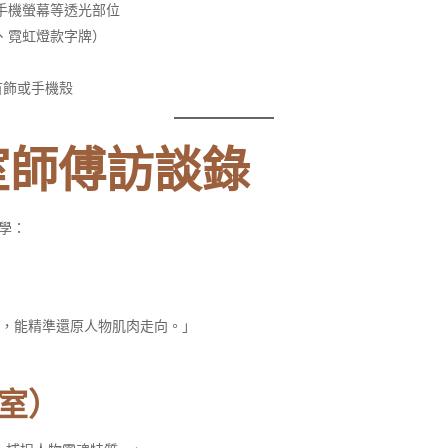
手機螢幕等透光部位
、霓虹燈款字牌）
首飾或手機殼
室師傅訪談錄
學：
）
，能精準還原人物肌肉走向。」
室）