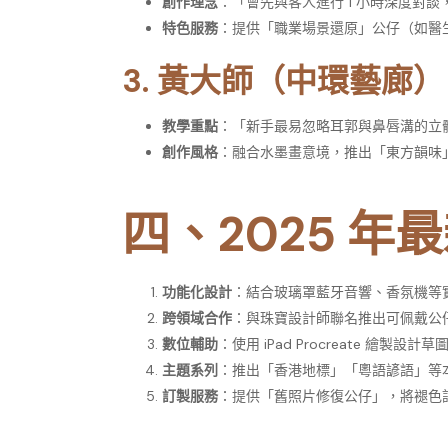
創作理念
：「會先與客人進行 1 小時深度對
特色服務
：提供「職業場景還原」公仔（如醫
3.
黃大師（中環藝廊）
教學重點
：「新手最易忽略耳郭與鼻唇溝的立
創作風格
：融合水墨畫意境，推出「東方韻味
四、2025 年
功能化設計
：結合玻璃罩藍牙音響、香氛機等
跨領域合作
：與珠寶設計師聯名推出可佩戴公
數位輔助
：使用 iPad Procreate 繪製設計
主題系列
：推出「香港地標」「粵語諺語」等
訂製服務
：提供「舊照片修復公仔」，將褪色