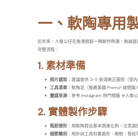
一、軟陶專用
近年來，人像公仔在香港掀起一陣創作熱潮，無論是
完整流程：
1. 素材準備
照片選取
：建議提供 3-5 張清晰正面照（
工具清單
：軟陶泥（推薦美國 Premo! 或
靈感來源
：參考 Instagram 熱門標籤 #人像
2. 實體製作步驟
粗胚塑形
：用軟陶捏出基本頭身比例，注意面
細節雕刻
：用針狀工具刻畫眉形、眼瞼、唇紋