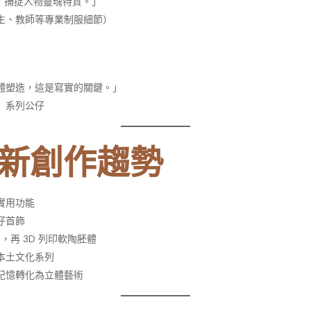
談，捕捉人物靈魂特質。」
生、教師等專業制服細節）
體塑造，這是寫實的關鍵。」
」系列公仔
最新創作趨勢
實用功能
仔首飾
草圖，再 3D 列印軟陶胚體
本土文化系列
記憶轉化為立體藝術