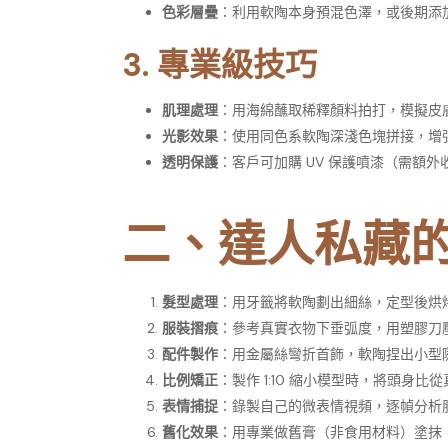
色彩層疊
：利用軟陶本身預混色澤，或後期添
3. 專業級技巧
肌理處理
：用海綿蘸取稀釋顏料拍打，模擬皮
光影效果
：使用同色系軟陶深淺色塊拼接，增
透明保護
：客戶可加購 UV 保護噴漆（需額外
二、達人私藏的 
髮型處理
：用牙籤將軟陶劃出細絲，定型後烘
服裝摺痕
：參考真實衣物下垂弧度，用塑膠刀
配件製作
：用金屬絲彎折首飾，軟陶捏出小型
比例矯正
：製作 1:10 縮小模型時，將頭身比從真
表情捕捉
：錄製自己的微表情視頻，逐幀分析
舊化效果
：用專業做舊膏（非食用材料）塗抹