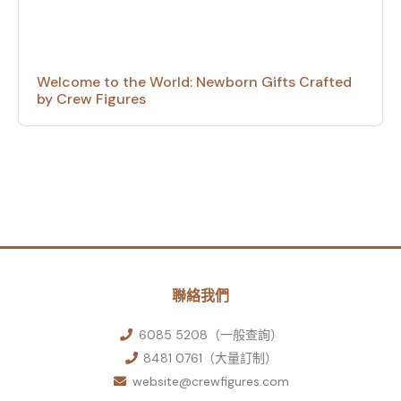
Welcome to the World: Newborn Gifts Crafted
by Crew Figures
聯絡我們
6085 5208（一般查詢）
8481 0761（大量訂制）
website@crewfigures.com