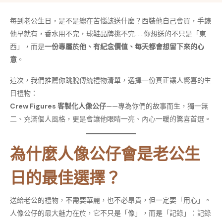
每到老公生日，是不是總在苦惱該送什麼？西裝他自己會買，手錶
他早就有，香水用不完，球鞋品牌挑不完……你想送的不只是「東
西」，而是
一份專屬於他、有紀念價值、每天都會想留下來的心
意
。
這次，我們推薦你跳脫傳統禮物清單，選擇一份真正讓人驚喜的生
日禮物：
Crew Figures 客製化人像公仔
——專為你們的故事而生，獨一無
二、充滿個人風格，更是會讓他眼睛一亮、內心一暖的驚喜首選。
為什麼人像公仔會是老公生
日的最佳選擇？
送給老公的禮物，不需要華麗，也不必昂貴，但一定要「用心」。
人像公仔的最大魅力在於，它不只是「像」，而是「記錄」：記錄