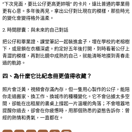
“下次見面，要比公仔更高更帥哦” 的卡片，遠比普通的畢業冊
更有心意。多年後再見，拿出公仔對比現在的模樣，那些時光
的變化會變得格外溫柔。​
2. 時間膠囊：與未來的自己對話​
把公仔和畢業證、課堂筆記一起裝進盒子，埋在學校的老榕樹
下，或是鎖在衣櫃深處。約定好五年後打開，到時看著公仔上
青澀的模樣，再對比鏡中成熟的自己，就能清晰地摸到青春走
過的軌跡。​
四、為什麼它比紀念冊更值得收藏？​
照片會泛黃，視頻會存滿內存，但一隻用心製作的公仔，能陪
你走過搬家、換工作、換城市的種種變化。它不會佔據太多空
間，卻能在出租屋的書桌上撐起一片溫暖的角落；不會喧囂地
提醒你過去，卻會在你疲憊時，用那個熟悉的姿態告訴你：曾
經的熱情和勇氣，一直都在。