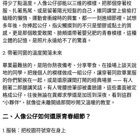
得少了點溫度。人像公仔卻能以三維的模樣，把那個穿著校
服、扎著馬尾、或是留著陽光短髮的自己，連同課堂上偷偷打
瞌睡的懶惰、運動會衝線時的興奮，都一一刻進細節裡。試想
多年後，你捧起公仔，指尖觸摸到的不只是塑膠或黏土的質
感，更是那個敢愛敢闖、臉頰還帶著嬰兒肥的青春模樣，這種
立體的記憶，是照片永遠給不了的驚喜。​
2. 帶著同窗的溫度闖蕩未來​
畢業最難捨的，是陪你熬夜備考、分享零食、在操場上談天說
地的同學。把幾個人的模樣做成一組公仔，讓穿著同款畢業服
的你們緊挨在一起，或是還原課間打鬧的經典場景 —— 有人
翹著二郎腿講笑話，有人彎腰撿筆卻被畫臉譜，這些畫面被定
格成公仔，往後無論在異鄉求學還是加班到深夜，看到這群
“小夥伴”，就像從未離開過那間吵鬧又溫暖的教室。​
二、人像公仔如何還原青春細節？​
1. 服裝：把校園符號穿在身上​