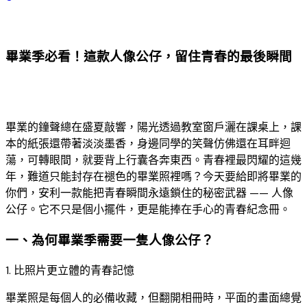
畢業季必看！這款人像公仔，留住青春的最後瞬間
​畢業的鐘聲總在盛夏敲響，陽光透過教室窗戶灑在課桌上，課
本的紙張還帶著淡淡墨香，身邊同學的笑聲仿佛還在耳畔迴
蕩，可轉眼間，就要背上行囊各奔東西。青春裡最閃耀的這幾
年，難道只能封存在褪色的畢業照裡嗎？今天要給即將畢業的
你們，安利一款能把青春瞬間永遠鎖住的秘密武器 —— 人像
公仔。它不只是個小擺件，更是能捧在手心的青春紀念冊。​
一、為何畢業季需要一隻人像公仔？​
1. 比照片更立體的青春記憶​
畢業照是每個人的必備收藏，但翻開相冊時，平面的畫面總覺