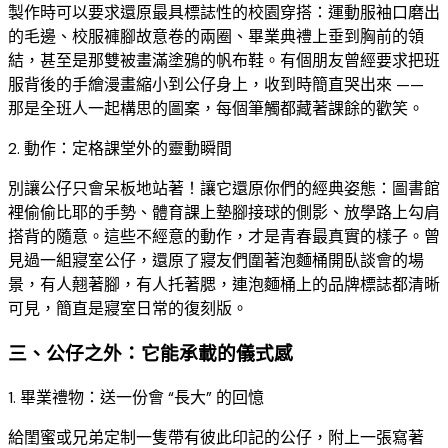
製作時可以要求還原最具標誌性的校園穿搭：運動服袖口磨出
的毛邊、校服褲腳故意卷的兩圈、畢業典禮上垂到胸前的領
結，甚至是那雙被畫滿塗鴉的帆布鞋。有個朋友曾經要求把班
服背後的手繪漫畫縮小到公仔身上，收到時簡直哭出來 ——
那是全班人一起構思的圖案，每個筆觸都藏著課餘的歡笑。​
2. 動作：定格課堂外的靈動瞬間​
別讓公仔只會呆板地站著！讓它還原你們的經典姿態：圖書館
裡偷偷比耶的手勢、體育課上墊腳接球的側影、放學路上勾肩
搭背的隨意。這些不經意的動作，才是青春最真實的樣子。曾
見過一組寢室公仔，還原了寢友們圍著泡麵桶開臥談會的場
景，有人翹著腳，有人托著腮，連泡麵桶上的品牌標誌都清晰
可見，簡直是寢室日常的復刻版。​
三、公仔之外：它能承載的儀式感​
1. 畢業禮物：送一份會 “長大” 的回憶​
給閨蜜或兄弟定制一隻帶有彼此印記的公仔，附上一張寫著