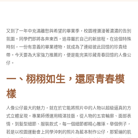
又到了一年中充滿離愁與希望的畢業季，校園裡瀰漫著濃濃的告別
氛圍。同學們即將各奔東西，追尋屬於自己的新旅程。在這個特殊
時刻，一份有意義的畢業禮物，就成為了連結彼此回憶的珍貴紐
帶。今天要為大家強力推薦的，便是能完美珍藏青春回憶的人像公
仔。
一、栩栩如生，還原青春模
樣
人像公仔最大的魅力，就在於它能將照片中的人物以超級逼真的方
式立體呈現。專業師傅運用精湛技藝，從人物的五官輪廓、面部表
情，到髮型細節、服裝款式，每一個細節都精心雕琢。舉個例子，
若是以校園運動會上同學沖刺的照片為藍本制作公仔，那緊繃的肌