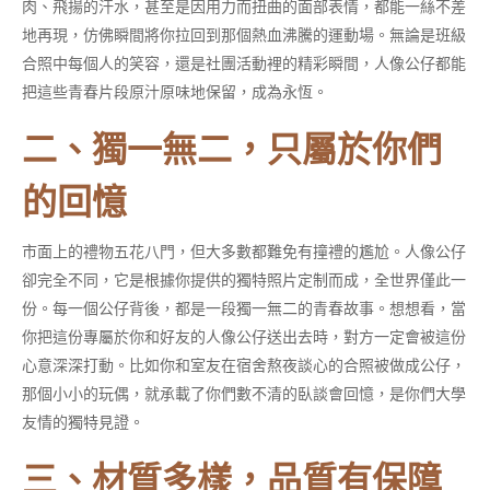
肉、飛揚的汗水，甚至是因用力而扭曲的面部表情，都能一絲不差
地再現，仿佛瞬間將你拉回到那個熱血沸騰的運動場。無論是班級
合照中每個人的笑容，還是社團活動裡的精彩瞬間，人像公仔都能
把這些青春片段原汁原味地保留，成為永恆。
二、獨一無二，只屬於你們
的回憶
市面上的禮物五花八門，但大多數都難免有撞禮的尷尬。人像公仔
卻完全不同，它是根據你提供的獨特照片定制而成，全世界僅此一
份。每一個公仔背後，都是一段獨一無二的青春故事。想想看，當
你把這份專屬於你和好友的人像公仔送出去時，對方一定會被這份
心意深深打動。比如你和室友在宿舍熬夜談心的合照被做成公仔，
那個小小的玩偶，就承載了你們數不清的臥談會回憶，是你們大學
友情的獨特見證。
三、材質多樣，品質有保障