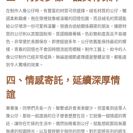
在制作人像公仔時，有豐富的材質可供選擇。絨毛材質的公仔，觸
感柔軟親膚，抱在懷裡就像被溫暖的回憶包圍，而且絨毛的質感能
給公仔增添一份可愛與溫馨，很適合送給關係親密的朋友。搪膠材
質的公仔則以其堅固耐用、質感精緻著稱，色彩飽和度高且不易褪
色，非常便於長期保存。即使經過多年，公仔依舊能保持最初的模
樣，青春的回憶也不會因時間流逝而模糊。制作工藝上，如今的人
像公仔制作已經非常成熟，無論是細節處理還是整體呈現，都能達
到令人驚嘆的效果。
四、情感寄託，延續深厚情
誼
畢業後，同學們天各一方，聯繫或許會漸漸變少。但當看到這尊人
像公仔，那些一起度過的日子便會歷歷在目。它就像一個情感的寄
託，讓你在忙碌的生活中，偶然抬眼看到公仔，就能想起那段無憂
無慮的校園時光，以及曾經朝夕相伴的同學。對於即將告別的師生