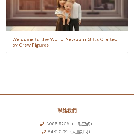
Welcome to the World: Newborn Gifts Crafted
by Crew Figures
聯絡我們
6085 5208（一般查詢）
8481 0761（大量訂制）