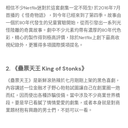
相信不少Netflix迷對於這套劇集一定不陌生! 於2016年7月
首播的《 怪奇物語》，到今年已經來到了第四季。故事由
一個於80年代發生的兒童實驗開始，從而引發出一系列光
怪陸離的奇異故事。劇中不少元素均帶有濃厚的80年代色
彩，精心的製作得到極高評價，除於Netflix上創下最高收
視紀錄外，更獲得多項國際獎項提名。
2. 《蠱票天王 King of Stonks》
《蠱票天王》是新鮮滾熱辣於七月剛剛上架的黑色喜劇，
內容講述一位金融才子野心勃勃試圖讓自己在創業圈一炮
而紅，因而使出各種詐騙伎倆。當中涉及不少商業世界橋
段。要是早已看膩了情情愛愛的劇集，或者本身就是對商
業題材抱有興趣的男士們，不妨可以一看。