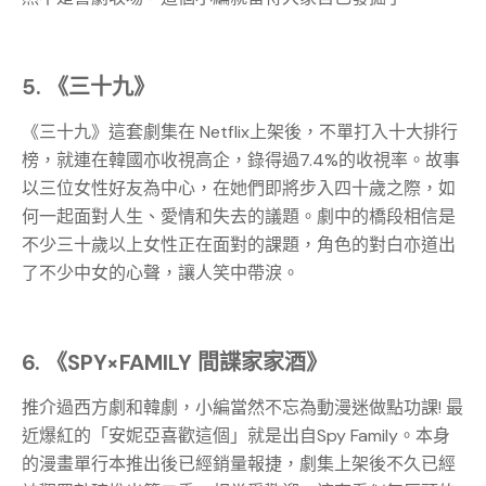
5.
《三十九》
《三十九》這套劇集在 Netflix上架後，不單打入十大排行
榜，就連在韓國亦收視高企，錄得過7.4%的收視率。故事
以三位女性好友為中心，在她們即將步入四十歲之際，如
何一起面對人生、愛情和失去的議題。劇中的橋段相信是
不少三十歲以上女性正在面對的課題，角色的對白亦道出
了不少中女的心聲，讓人笑中帶淚。
6.
《SPY×FAMILY 間諜家家酒》
推介過西方劇和韓劇，小編當然不忘為動漫迷做點功課! 最
近爆紅的「安妮亞喜歡這個」就是出自Spy Family。本身
的漫畫單行本推出後已經銷量報捷，劇集上架後不久已經