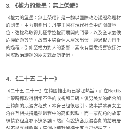
3. 《權力的堡壘：無上榮耀》
《權力的堡壘：無上榮耀》是一齣以國際政治議題為題材
的劇集，主力刻劃出：丹麥王國在現代社會中的關鍵地
位、強權為取得北極掌控權而展開的鬥爭，以及全球氣候
危機問題等等。故事主線從個人層次出發，透過權力鬥爭
的過程，引伸至權力對人的影響。素來有留意或喜歡探討
國際政治議題的朋友就萬勿錯過。
4. 《二十五 二十一》
《二十五 二十一》在韓國推出時已掀起熱話，而在Netflix
上架時都取得相常不俗的收視和口碑。俊男美女的組合加
上韓劇的浪漫方程式，本身已經很吸引。故事講述男女主
角在互相扶持追夢過程中的高低起跌，而一眾配角的故事
線精彩程度亦不遑多讓。然而有說這套浪漫喜劇的結局居
然不是喜劇收場，這個小編就留待大家自己發掘了。