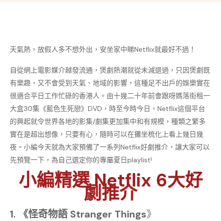
天氣熱，放假人多不想外出，安坐家中睇Netflix就最好不過！
自從網上電影媒介越發流通，煲劇熱潮就從未減退過，只因煲劇既
有樂趣，又不會受到天氣、地域的影響，這種足不出戶的娛樂實在
很適合平日工作忙碌的香港人。由十幾二十年前會跟呀媽落街租一
大盒30集《藍色生死戀》DVD，時至今時今日，Netflix這個平台
的興起就令世界各地的影集/劇集更加集中和有規模，種類之繁多
實在是超出想像，只要有心，隨時可以在攤坐梳化上看上幾日幾
夜。小編今天就為大家預備了一系列Netflix好劇推介，讓大家可以
先預覽一下，為自己選定你的專屬夏日playlist!
小編精選 Netflix 6大好
劇推介
1. 《怪奇物語 Stranger Things
》