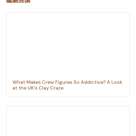
繼續閱讀
What Makes Crew Figures So Addictive? A Look
at the UK’s Clay Craze