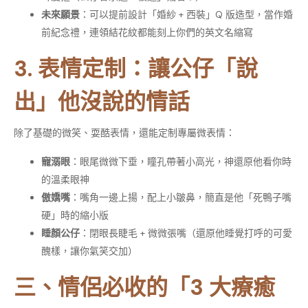
未來願景
：可以提前設計「婚紗 + 西裝」Q 版造型，當作婚
前紀念禮，連領結花紋都能刻上你們的英文名縮寫
3.
表情定制：讓公仔「說
出」他沒說的情話
除了基礎的微笑、耍酷表情，還能定制專屬微表情：
寵溺眼
：眼尾微微下垂，瞳孔帶著小高光，神還原他看你時
的溫柔眼神
傲嬌嘴
：嘴角一邊上揚，配上小皺鼻，簡直是他「死鴨子嘴
硬」時的縮小版
睡顏公仔
：閉眼長睫毛 + 微微張嘴（還原他睡覺打呼的可愛
醜樣，讓你氣笑交加）
三、情侶必收的「3 大療癒