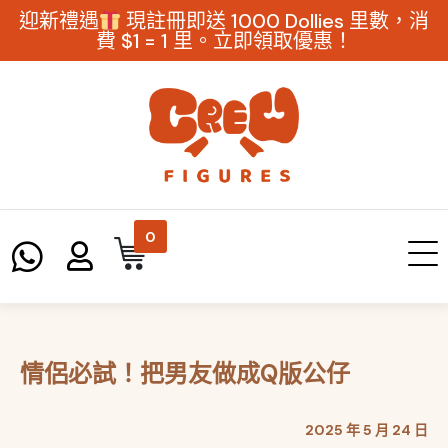
迎新禮遇
現註冊即送 1000 Dollies 里數，消
費 $1 = 1 里。立即領取優惠！
0
情侶必試！把男友做成Q版公仔
2025 年 5 月 24 日