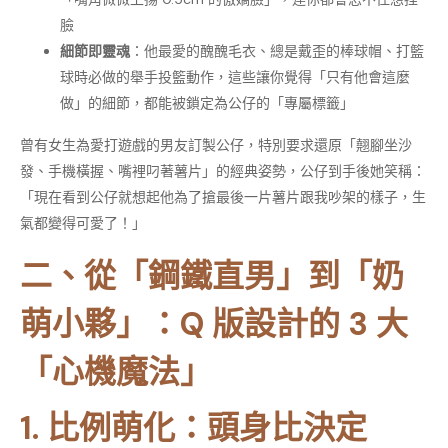
臉
細節即靈魂
：他最愛的醜醜毛衣、總是戴歪的棒球帽、打籃
球時必做的舉手投籃動作，這些讓你覺得「只有他會這麼
做」的細節，都能被鎖定為公仔的「專屬標籤」
曾有女生為愛打遊戲的男友訂製公仔，特別要求還原「翹腳坐沙
發、手機橫握、嘴裡叼著薯片」的經典姿勢，公仔到手後她笑稱：
「現在看到公仔就想起他為了搶最後一片薯片跟我吵架的樣子，生
氣都變得可愛了！」
二、從「鋼鐵直男」到「奶
萌小夥」：Q 版設計的 3 大
「心機魔法」
1.
比例萌化：頭身比決定