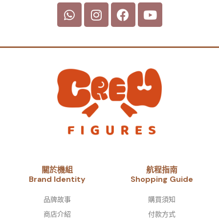
關於機組
航程指南
Brand Identity​
Shopping Guide
品牌故事​
購買須知
商店介紹
付款方式