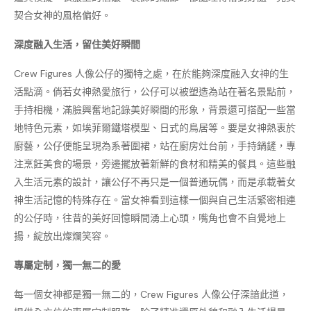
契合女神的風格偏好。
深度融入生活，留住美好瞬間
Crew Figures 人像公仔的獨特之處，在於能夠深度融入女神的生
活點滴。倘若女神熱愛旅行，公仔可以被塑造為站在著名景點前，
手持相機，滿臉興奮地記錄美好瞬間的形象，背景還可搭配一些當
地特色元素，如埃菲爾鐵塔模型、日式的鳥居等。要是女神熱衷於
廚藝，公仔便能呈現為系著圍裙，站在廚房灶台前，手持鍋鏟，專
注烹飪美食的場景，旁邊擺放著新鮮的食材和精美的餐具。這些融
入生活元素的設計，讓公仔不再只是一個普通玩偶，而是承載著女
神生活記憶的特殊存在。當女神看到這樣一個與自己生活緊密相連
的公仔時，往昔的美好回憶瞬間湧上心頭，嘴角也會不自覺地上
揚，綻放出燦爛笑容。
專屬定制，獨一無二的愛
每一個女神都是獨一無二的，Crew Figures 人像公仔深諳此道，