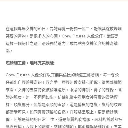
在這個專屬女神的節日，為她尋覓一份獨一無二、能讓其綻放燦爛
笑容的禮物，是很多人的心願。Crew Figures 人像公仔，無疑是
這樣一個絕佳之選，憑藉獨特魅力，成為點亮女神笑容的神奇鑰
匙。
超精細工藝，雕琢完美模樣
Crew Figures 人像公仔以其無與倫比的精湛工藝著稱。每一尊公
仔都出自經驗豐富的工匠之手，歷經無數次精心雕琢。從面部細節
來看，女神的五官特徵被精准還原，眼睛的神韻、鼻子的線條、嘴
唇的弧度，無一不栩栩如生，仿佛能從中看到女神真實的靈動模
樣。頭髮部分，無論是柔順的直發，還是俏皮的卷髮，髮絲的紋理
都清晰可見，如同真實頭髮般自然。在服裝呈現上，更是精妙絕
倫。無論是簡約的日常 T 恤，還是華麗的晚禮服，面料的質感都被
逼真模擬，衣服上的褶皺、裝飾的細節，都處理得恰到好處，完美