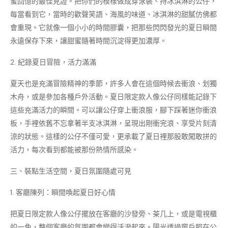
蜜回憶的最佳見證。把你們的模樣做成穿泳裝、持冰淇淋的公仔，
每當看到它，當時的歡聲笑語、海風的味道、冰淇淋的甜膩仿佛都
會重現。它就像一個小小的時間膠囊，把那些閃閃發光的夏日瞬間
永遠保存下來，讓甜蜜隨著時間沉淀得更加濃厚。​
2. 紀錄夏日冒險，活力滿滿​
夏天也是充滿冒險精神的季節，許多人會在這個時候去衝浪、划獨
木舟，或是參加各種戶外活動。夏日限定款人像公仔同樣能記錄下
這些充滿活力的瞬間。可以讓公仔穿上衝浪服，腳下踩著迷你衝浪
板，手裡依舊不忘拿著半支冰淇淋，呈現出剛衝完浪、享受片刻清
涼的狀態。這樣的公仔不僅可愛，更承載了夏日裡那股敢闖敢拼的
活力，每次看到都能被那份熱情所感染。​
三、裝點生活空間，夏日氛圍隨處可見​
1. 客廳陳列：瞬間喚起夏日好心情​
把夏日限定款人像公仔擺放在客廳的沙發旁、茶几上，或是電視櫃
的一角，整個客廳的氛圍都會變得活潑起來。陽光透過窗戶照在公