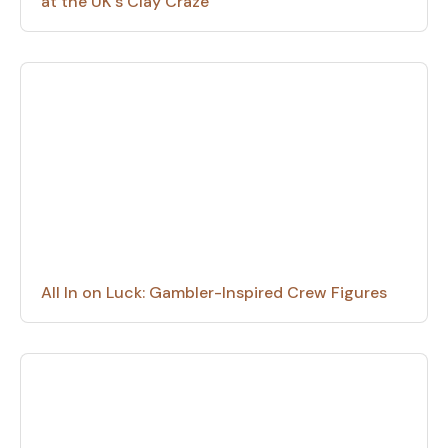
at the UK’s Clay Craze
All In on Luck: Gambler-Inspired Crew Figures