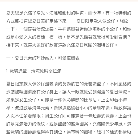
夏天總是充滿了陽光、海灘和甜甜的味道，而今年，有一種特別的
方式能把這些夏日美好定格下來 —— 夏日限定款人像公仔。想象
一下，一個穿著清涼泳裝、手裡還舉著迷你冰淇淋的小公仔，和你
或是心愛之人的模樣一模一樣，是不是光聽著就覺得可愛到冒泡？
接下來，就帶大家好好欣賞這款充滿夏日氛圍的獨特公仔。​
一、夏日元素的巧妙融入，可愛值爆表​
1. 泳裝造型：清涼感瞬間拉滿​
夏日限定款人像公仔最吸睛的莫過於它的泳裝造型了。不同風格的
泳裝被精細還原在公仔身上，讓人一眼就感受到濃濃的夏日清涼。
如果是女生公仔，可能是一件色彩鮮艷的比基尼，上面印著小海
星、波浪紋等海洋元素，邊緣還點綴著小小的蕾絲花邊，精致得讓
人忍不住多看幾眼；男生公仔則可能穿著一條短褲式泳褲，上面也
許是充滿活力的條紋，或是酷酷的鯊魚圖案，充滿陽光少年感。這
些泳裝的細節處理得極其到位，連布料的褶皺、紐扣的樣式都清晰