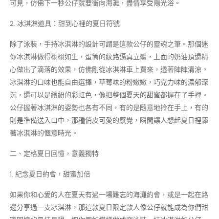
可見，仿佛下一秒公仔就要衝向海灘，盡情享受陽光浴。​
2. 冰淇淋道具：甜到心裡的夏日符號​
除了泳裝，手持冰淇淋的設計可謂是這款公仔的靈魂之筆。那個迷
你冰淇淋做得栩栩如生，蛋筒的紋路逼真立體，上面的奶油頂還精
心做出了滴落的效果，仿佛剛從冰淇淋車上買來，透著陣陣清涼。
冰淇淋的口味也能自由選擇，草莓味的粉嫩嫩，巧克力味的濃郁深
沉，還可以是繽紛的彩虹色，像把整個夏天的甜蜜都握在了手裡。
公仔握著冰淇淋的姿勢也各有不同，有的是隨意地拎在手上，有的
則是準備送入口中，那種俏皮可愛的感覺，瞬間讓人想起夏日裡舔
著冰淇淋的愜意時光。​
二、定格夏日回憶，意義獨特​
1. 紀念夏日約會，甜蜜加倍​
如果你和心愛的人在夏天有過一場難忘的海灘約會，或是一起在路
邊分享過一支冰淇淋，那這款夏日限定款人像公仔就能成為你們甜