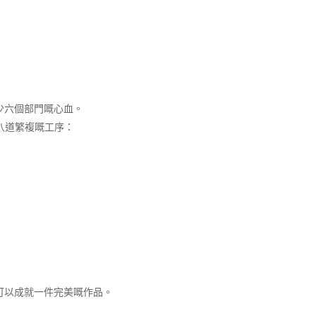
少六個部門嘅心血。
八道繁複嘅工序：
可以成就一件完美嘅作品。