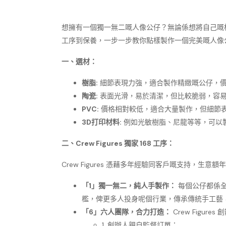
想擁有一個獨一無二嘅人像公仔？無論係想將自己嘅樣貌、
工序到保養，一步一步教你點樣製作一個完美嘅人像
一、選材：
樹脂:
細節表現力強，適合製作精緻嘅公仔，
陶瓷:
表面光滑，易於清潔，但比較脆弱，容
PVC:
價格相對較低，適合大量製作，但細節
3D打印材料:
例如光敏樹脂、尼龍等等，可以
二、Crew Figures 獨家 168 工序：
Crew Figures 憑藉多年經驗同客戶嘅支持，生
「1」獨一無二，純人手製作：
每個公仔都係全
檻，俾更多人投身呢個行業，傳承傳統手工藝
「6」六人團隊，合力打造：
Crew Figu
1. 創辦人親自監督訂單；