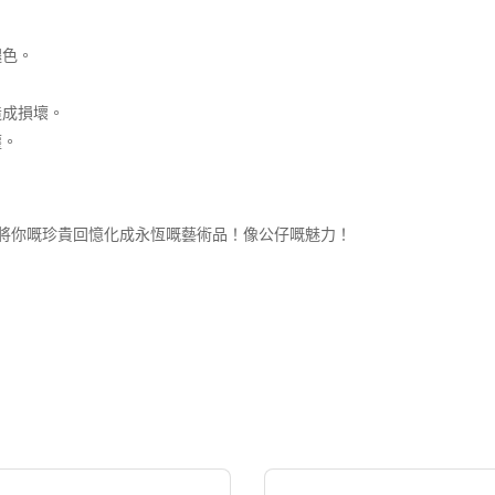
褪色。
造成損壞。
塵。
將你嘅珍貴回憶化成永恆嘅藝術品！像公仔嘅魅力！