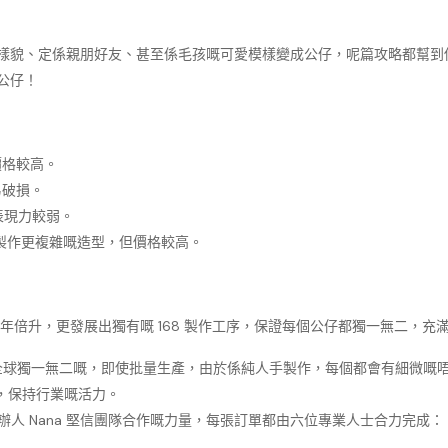
定係親朋好友、甚至係毛孩嘅可愛模樣變成公仔，呢篇攻略都幫到你！我哋將會由
公仔！
價格較高。
易破損。
表現力較弱。
製作更複雜嘅造型，但價格較高。
意額年年倍升，更發展出獨有嘅 168 製作工序，保證每個公仔都獨一無二，充
球獨一無二嘅，即使批量生產，由於係純人手製作，每個都會有細微嘅唔同。呢個
，保持行業嘅活力。
res 創辦人 Nana 堅信團隊合作嘅力量，每張訂單都由六位專業人士合力完成：