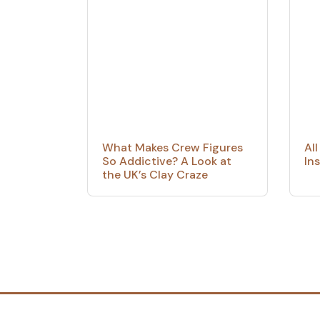
What Makes Crew Figures
Al
So Addictive? A Look at
In
the UK’s Clay Craze