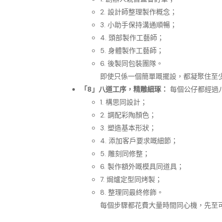
2. 設計師整理製作概念；
3. 小助手保持溝通順暢；
4. 頭部製作工藝師；
5. 身體製作工藝師；
6. 後製同包裝團隊。
即使只係一個簡單嘅擺設，都凝聚住至
「8」八道工序，精雕細琢：
每個公仔都經過
1. 構思同設計；
2. 調配彩陶顏色；
3. 塑造基本形狀；
4. 添加客戶要求嘅細節；
5. 雕刻同修整；
6. 製作額外嘅模具同道具；
7. 焗爐定型同烤製；
8. 整理同最終修飾。
每個步驟都花費大量時間同心機，先至