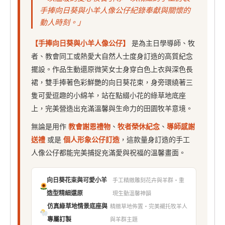
手捧向日葵與小羊人像公仔紀錄奉獻與關懷的
動人時刻。」
【手捧向日葵與小羊人像公仔】
是為主日學導師、牧
者、教會同工或熱愛大自然人士度身訂造的高質紀念
擺設。作品生動還原微笑女士身穿白色上衣與深色長
裙，雙手捧著色彩鮮艷的向日葵花束，身旁環繞著三
隻可愛逗趣的小綿羊，站在點綴小花的綠草地底座
上，完美營造出充滿溫馨與生命力的田園牧羊意境。
無論是用作
教會謝恩禮物
、
牧者榮休紀念
、
導師感謝
送禮
或是
個人形象公仔訂造
，這款量身訂造的手工
人像公仔都能完美捕捉充滿愛與祝福的溫馨畫面。
向日葵花束與可愛小羊
手工精緻雕刻花卉與羊群・重
造型精細還原
現生動溫馨神韻
仿真綠草地情景底座與
精緻草地佈置・完美襯托牧羊人
專屬訂製
與羊群主題