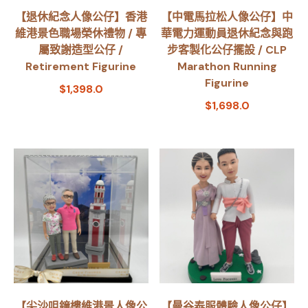
【退休紀念人像公仔】香港
【中電馬拉松人像公仔】中
維港景色職場榮休禮物 / 專
華電力運動員退休紀念與跑
屬致謝造型公仔 /
步客製化公仔擺設 / CLP
Retirement Figurine
Marathon Running
Figurine
$
1,398.0
$
1,698.0
【尖沙咀鐘樓維港景人像公
【曼谷泰服體驗人像公仔】