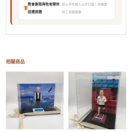
教會謝恩與牧者榮休
匠心手作真人公仔訂造・向敬愛
送禮首選
同工表達感謝
相關商品