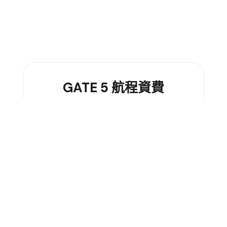
GATE 5 航程資費
個人來圖訂製
(34cm)
參考作品 〉
HK$ 128 起
百日宴/滿月慶祝套裝
預約洽談
明星應援與團購定制
大量訂製