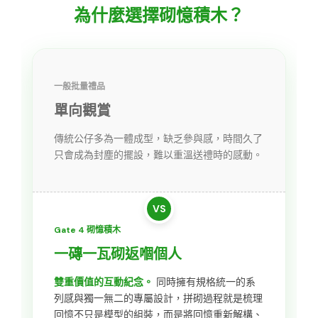
為什麼選擇砌憶積木？
一般批量禮品
單向觀賞
傳統公仔多為一體成型，缺乏參與感，時間久了
只會成為封塵的擺設，難以重溫送禮時的感動。
VS
Gate 4 砌憶積木
一磚一瓦砌返嗰個人
雙重價值的互動紀念。
同時擁有規格統一的系
列感與獨一無二的專屬設計，拼砌過程就是梳理
回憶不只是模型的組裝，而是將回憶重新解構、