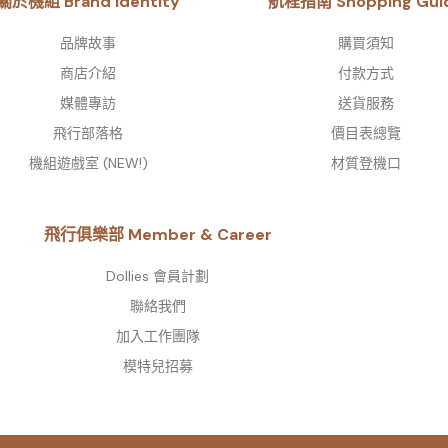
關於機組 Brand Identity
航程指南 Shopping Gui
品牌故事​
購買須知
商店介紹
付款方式
媒體專訪
送貨服務
飛行部落格
價目表總覽
機組遊戲室 (NEW!)
材質登機口
飛行俱樂部 Member & Career
Dollies 會員計劃
聯絡我們
加入工作團隊
模特兒招募