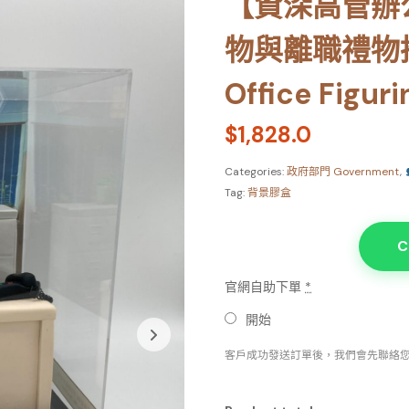
【資深高管辦
物與離職禮物推薦
Office Figuri
$
1,828.0
Categories:
政府部門 Government
,
Tag:
背景膠盒
C
官網自助下單
*
開始
客戶成功發送訂單後，我們會先聯絡