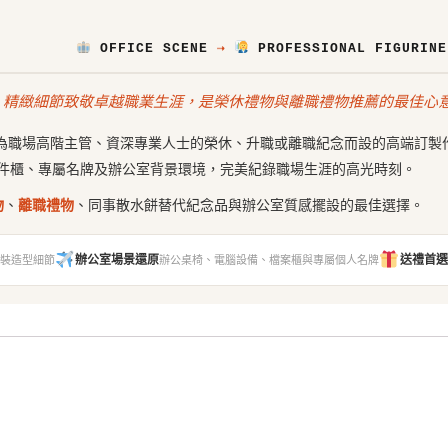
OFFICE SCENE
⇢
PROFESSIONAL FIGURINE
，精緻細節致敬卓越職業生涯，是榮休禮物與離職禮物推薦的最佳心
ures 專為職場高階主管、資深專業人士的榮休、升職或離職紀念而設的高端
件櫃、專屬名牌及辦公室背景環境，完美紀錄職場生涯的高光時刻。
物
、
離職禮物
、同事散水餅替代紀念品與辦公室質感擺設的最佳選擇。
辦公室場景還原
送禮首選
裝造型細節
辦公桌椅、電腦設備、檔案櫃與專屬個人名牌