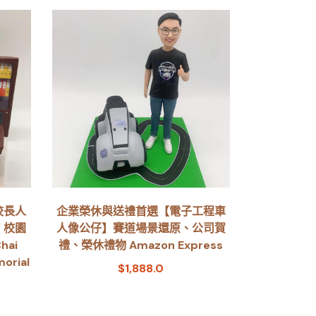
校長人
企業榮休與送禮首選【電子工程車
 校園
人像公仔】賽道場景還原、公司賀
hai
禮、榮休禮物 Amazon Express
morial
$
1,888.0