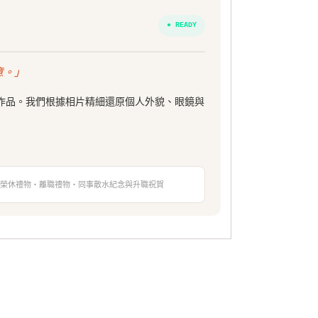
● READY
意。」
訂製作品。我們根據相片精細還原個人外貌、眼鏡與
榮休禮物・離職禮物・同事散水紀念與升職祝賀