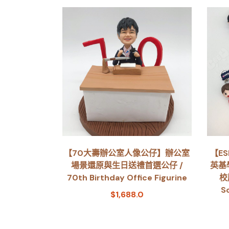
【70大壽辦公室人像公仔】辦公室
【E
場景還原與生日送禮首選公仔 /
英基
70th Birthday Office Figurine
校
S
$
1,688.0