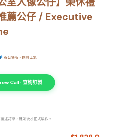
公室人像公仔】榮休禮
公仔 / Executive
ne
辦公場所・團體士氣
rew Call · 查詢訂製
您覆述訂單，確認後才正式製作。