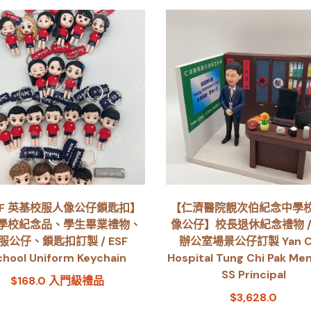
SF 英基校服人像公仔鎖匙扣】
【仁濟醫院靚次伯紀念中學
學校紀念品、學生畢業禮物、
像公仔】校長退休紀念禮物 /
服公仔、鎖匙扣訂製 / ESF
辦公室場景公仔訂製 Yan C
chool Uniform Keychain
Hospital Tung Chi Pak Me
SS Principal
$
168.0
入門級禮品
$
3,628.0