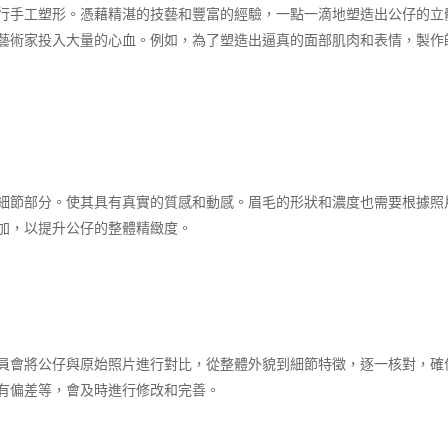
行手工塑形。憑藉精湛的技藝和豐富的經驗，一點一滴地塑造出公仔的立
藝術家投入大量的心血。例如，為了塑造出逼真的面部肌肉和表情，製作
細節部分。使其具有真實的質感和動感。眉毛的形狀和濃度也需要根據照
加，以提升公仔的整體精緻度。​
員會將公仔與原始照片進行對比，從整體外貌到細節特徵，逐一核對，確
有偏差等，會及時進行修改和完善。​