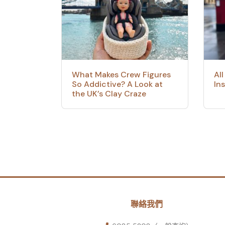
What Makes Crew Figures
Al
So Addictive? A Look at
In
the UK’s Clay Craze
聯絡我們