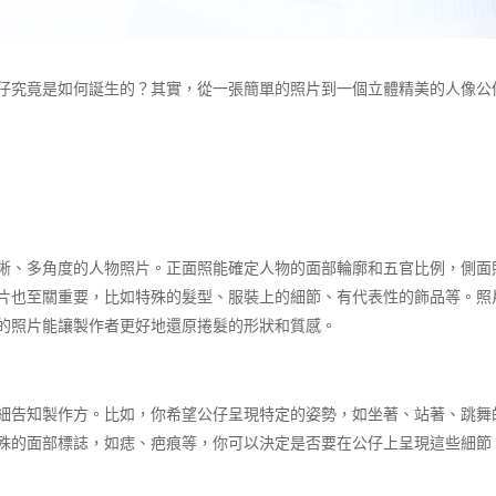
仔究竟是如何誕生的？其實，從一張簡單的照片到一個立體精美的人像公
晰、多角度的人物照片。正面照能確定人物的面部輪廓和五官比例，側面
片也至關重要，比如特殊的髮型、服裝上的細節、有代表性的飾品等。照
的照片能讓製作者更好地還原捲髮的形狀和質感。​
細告知製作方。比如，你希望公仔呈現特定的姿勢，如坐著、站著、跳舞
殊的面部標誌，如痣、疤痕等，你可以決定是否要在公仔上呈現這些細節，