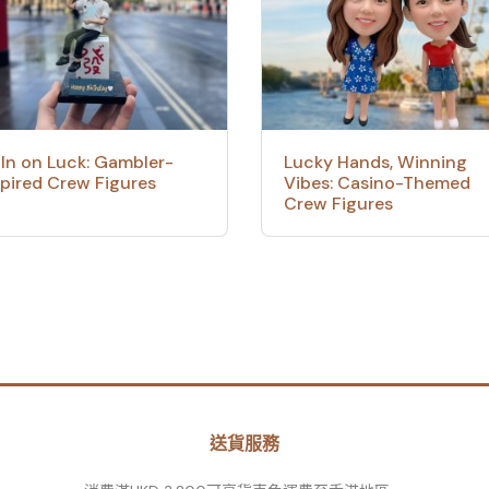
l In on Luck: Gambler-
Lucky Hands, Winning
spired Crew Figures
Vibes: Casino-Themed
Crew Figures
送貨服務