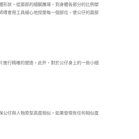
體形狀。從面部的細膩雕琢，到身體各部分的比例塑
師傅會用工具細心地捏塑每一個部位，使公仔的面部
片進行精確的塑造。此外，對於公仔身上的一些小細
保公仔與人物原型高度相似。如果發現有任何相似度